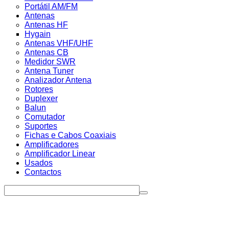
Portátil AM/FM
Antenas
Antenas HF
Hygain
Antenas VHF/UHF
Antenas CB
Medidor SWR
Antena Tuner
Analizador Antena
Rotores
Duplexer
Balun
Comutador
Suportes
Fichas e Cabos Coaxiais
Amplificadores
Amplificador Linear
Usados
Contactos