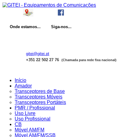
Onde
estamos...
Siga-nos...
gitei@gitei.pt
+351 22 502 27 76
(Chamada para rede fixa nacional)
Início
Amador
Transceptores de Base
Transceptores Móveis
Transceptores Portáteis
PMR / Profissional
Uso Livre
Uso Profissional
CB
Móvel AM/FM
Móvel AM/FM/SSB