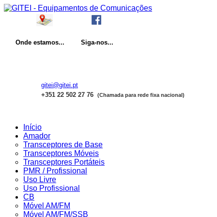
Onde
estamos...
Siga-nos...
gitei@gitei.pt
+351 22 502 27 76
(Chamada para rede fixa nacional)
Início
Amador
Transceptores de Base
Transceptores Móveis
Transceptores Portáteis
PMR / Profissional
Uso Livre
Uso Profissional
CB
Móvel AM/FM
Móvel AM/FM/SSB